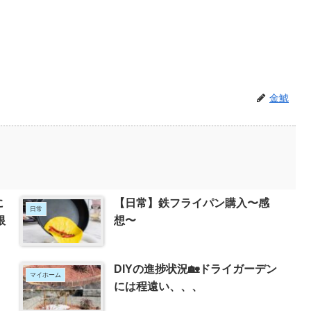
金鯱
に
【日常】鉄フライパン購入〜感
日常
根
想〜
DIYの進捗状況🏡ドライガーデン
マイホーム
には程遠い、、、