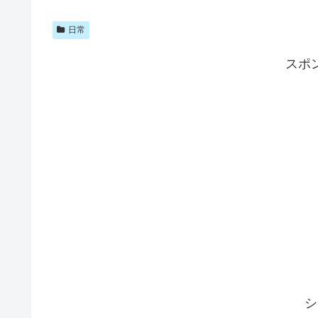
日常
スポ
シ