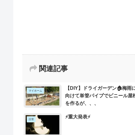
関連記事
【DIY】ドライガーデン🏠梅雨
マイホーム
向けて単管パイプでビニール屋
を作るが、、、
⚡重大発表⚡
日常