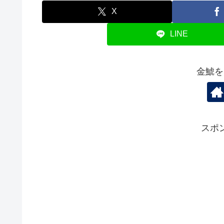
X
LINE
金鯱を
スポ