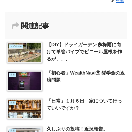
金鯱
関連記事
【DIY】ドライガーデン🏠梅雨に向
マイホーム
けて単管パイプでビニール屋根を作
るが、、、
「初心者」WealthNavi⑧ 奨学金の返
日常
済問題
「日常」１月６日 家について行っ
日常
ていいですか？
久しぶりの投稿！近況報告。
日常