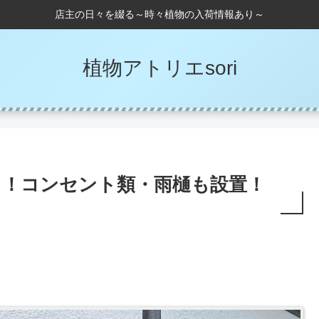
店主の日々を綴る～時々植物の入荷情報あり～
植物アトリエsori
了！コンセント類・雨樋も設置！