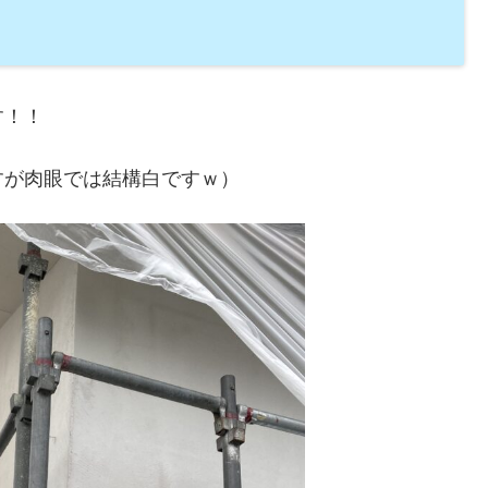
す！！
すが肉眼では結構白ですｗ）