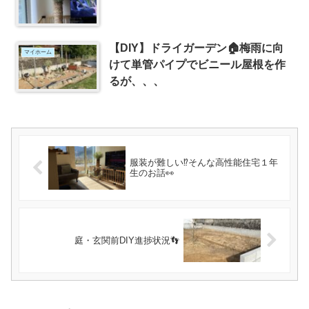
【DIY】ドライガーデン🏠梅雨に向
マイホーム
けて単管パイプでビニール屋根を作
るが、、、
服装が難しい⁉そんな高性能住宅１年
生のお話👀
庭・玄関前DIY進捗状況👣