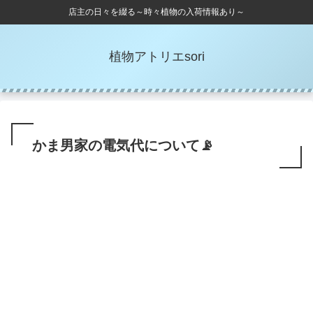
店主の日々を綴る～時々植物の入荷情報あり～
植物アトリエsori
かま男家の電気代について📡