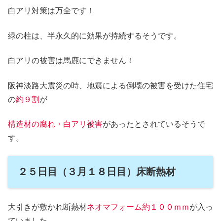
白アリ対策は万全です！
緑の柱は、半永久的に効果が持続するそうです。
白アリの被害は馬鹿にできません！
阪神淡路大震災の時、地震による倒壊の被害を受けた住宅
の
約９割
が
構造材の腐れ・白アリ被害
があったとされているそうで
す。
２５日目（３月１８日目）床断熱材
大引きが敷かれ断熱材
ネオマフォーム約１００ｍｍ
が入っ
ていました。