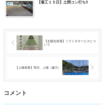
【着工１５日】土間コン打ち‼
着工
【太陽光発電】ソラトモサービスにつ
いて
【上棟前夜】明日、上棟（建方）
コメント