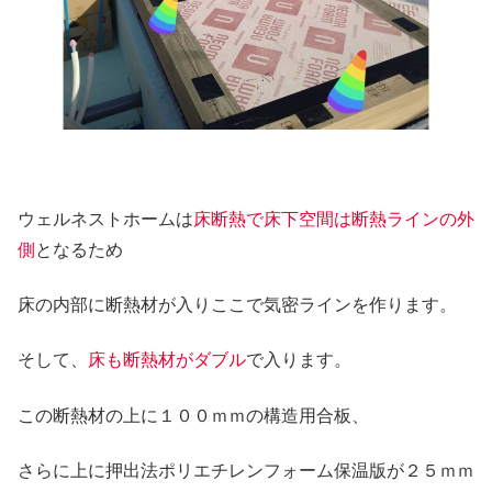
ウェルネストホームは
床断熱で床下空間は断熱ラインの外
側
となるため
床の内部に断熱材が入りここで気密ラインを作ります。
そして、
床も断熱材がダブル
で入ります。
この断熱材の上に１００ｍｍの構造用合板、
さらに上に押出法ポリエチレンフォーム保温版が２５ｍｍ