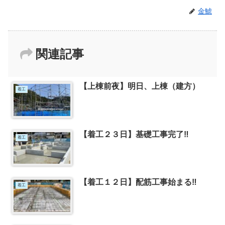
金鯱
関連記事
【上棟前夜】明日、上棟（建方）
着工
【着工２３日】基礎工事完了‼
着工
【着工１２日】配筋工事始まる‼
着工